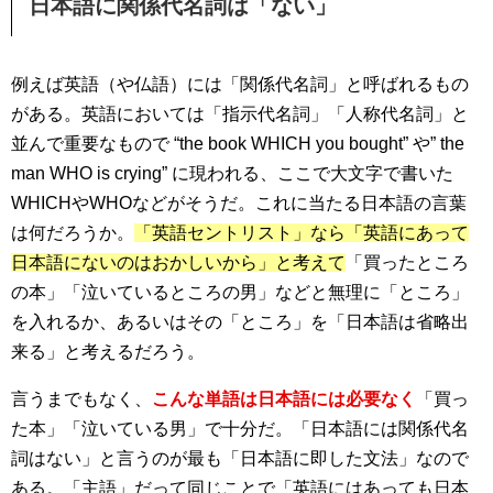
日本語に関係代名詞は「ない」
例えば英語（や仏語）には「関係代名詞」と呼ばれるもの
がある。英語においては「指示代名詞」「人称代名詞」と
並んで重要なもので “the book WHICH you bought” や” the
man WHO is crying” に現われる、ここで大文字で書いた
WHICHやWHOなどがそうだ。これに当たる日本語の言葉
は何だろうか。
「英語セントリスト」なら「英語にあって
日本語にないのはおかしいから」と考えて
「買ったところ
の本」「泣いているところの男」などと無理に「ところ」
を入れるか、あるいはその「ところ」を「日本語は省略出
来る」と考えるだろう。
言うまでもなく、
こんな単語は日本語には必要なく
「買っ
た本」「泣いている男」で十分だ。「日本語には関係代名
詞はない」と言うのが最も「日本語に即した文法」なので
ある。「主語」だって同じことで「英語にはあっても日本