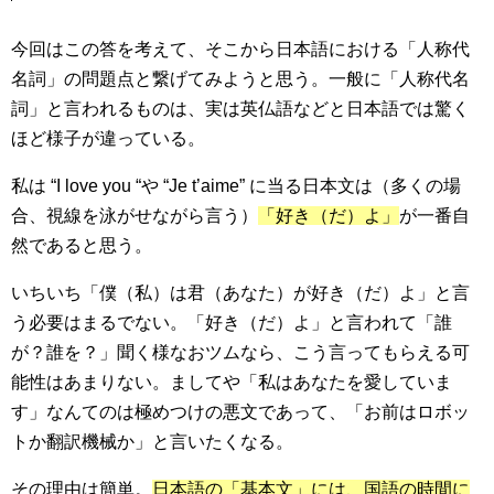
今回はこの答を考えて、そこから日本語における「人称代
名詞」の問題点と繋げてみようと思う。一般に「人称代名
詞」と言われるものは、実は英仏語などと日本語では驚く
ほど様子が違っている。
私は “I love you “や “Je t’aime” に当る日本文は（多くの場
合、視線を泳がせながら言う）
「好き（だ）よ」
が一番自
然であると思う。
いちいち「僕（私）は君（あなた）が好き（だ）よ」と言
う必要はまるでない。「好き（だ）よ」と言われて「誰
が？誰を？」聞く様なおツムなら、こう言ってもらえる可
能性はあまりない。ましてや「私はあなたを愛していま
す」なんてのは極めつけの悪文であって、「お前はロボッ
トか翻訳機械か」と言いたくなる。
その理由は簡単。
日本語の「基本文」には、国語の時間に