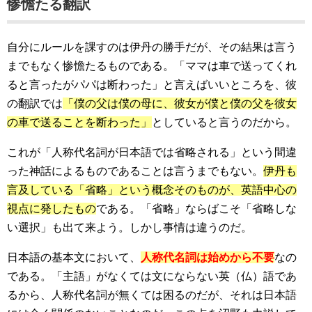
惨憺たる翻訳
自分にルールを課すのは伊丹の勝手だが、その結果は言う
までもなく惨憺たるものである。「ママは車で送ってくれ
ると言ったがパパは断わった」と言えばいいところを、彼
の翻訳では
「僕の父は僕の母に、彼女が僕と僕の父を彼女
の車で送ることを断わった」
としていると言うのだから。
これが「人称代名詞が日本語では省略される」という間違
った神話によるものであることは言うまでもない。
伊丹も
言及している「省略」という概念そのものが、英語中心の
視点に発したもの
である。「省略」ならばこそ「省略しな
い選択」も出て来よう。しかし事情は違うのだ。
日本語の基本文において、
人称代名詞は始めから不要
なの
である。「主語」がなくては文にならない英（仏）語であ
るから、人称代名詞が無くては困るのだが、それは日本語