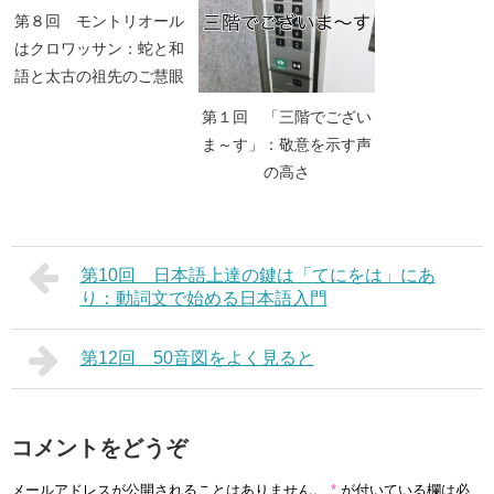
第８回 モントリオール
はクロワッサン：蛇と和
語と太古の祖先のご慧眼
第１回 「三階でござい
ま～す」：敬意を示す声
の高さ
第10回 日本語上達の鍵は「てにをは」にあ
り：動詞文で始める日本語入門
第12回 50音図をよく見ると
コメントをどうぞ
メールアドレスが公開されることはありません。
*
が付いている欄は必