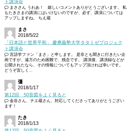
ト講演会
まささん うわあ！ 嬉しいコメントありがとうございます。 私
もたきさまの講演にはいけないのですが、必ず、講演については
アップしますね。 ちえ蔵
まさ
2018/5/22
「日本語と世界平和」 慶應義塾大学タタミゼプロジェク
ト講演会
言語学ファン「まさ」と申します。 是非とも聞きに行きたい企
画ですが、遠方のため困難で、残念です。 講演後、講演録などが
公開されたなら、その情報についてもアップ頂ければ幸いです。
どうぞ宜しく...
彊
2018/1/17
第12回 50音図をよく見ると
金谷さん、チエ蔵さん、対応してくださってありがとうござい
ます！
たき
2018/1/13
第12回 50音図をよく見ると