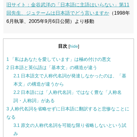
旧サイト：金谷武洋の「日本語に主語はいらない」第11
回先生、ジュテームは日本語でどう言いますか
（1998年
6月執筆、2005年9月6日公開）より移動
目次
[
hide
]
1
「私はあなたを愛しています」は極め付けの悪文
2
日本語と英仏語は「基本文」の構造が違う
2.1
日本語文で人称代名詞が発達しなかったのは、「基
本文」の構造が違うから
2.2
日本語には「人称代名詞」ではなく豊な「人称名
詞・人称詞」がある
3
人称代名詞を省略せずに日本語に翻訳すると悲惨なことに
なる
3.1
原文の人称代名詞を可能な限り省略しないという試
み