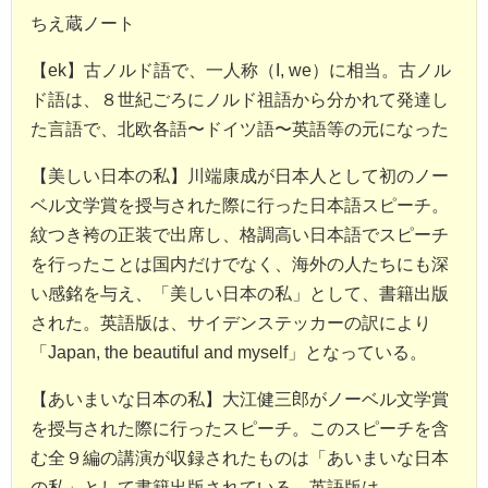
ちえ蔵ノート
【ek】古ノルド語で、一人称（I, we）に相当。古ノル
ド語は、８世紀ごろにノルド祖語から分かれて発達し
た言語で、北欧各語〜ドイツ語〜英語等の元になった
【美しい日本の私】川端康成が日本人として初のノー
ベル文学賞を授与された際に行った日本語スピーチ。
紋つき袴の正装で出席し、格調高い日本語でスピーチ
を行ったことは国内だけでなく、海外の人たちにも深
い感銘を与え、「美しい日本の私」として、書籍出版
された。英語版は、サイデンステッカーの訳により
「Japan, the beautiful and myself」となっている。
【あいまいな日本の私】大江健三郎がノーベル文学賞
を授与された際に行ったスピーチ。このスピーチを含
む全９編の講演が収録されたものは「あいまいな日本
の私」として書籍出版されている。英語版は、