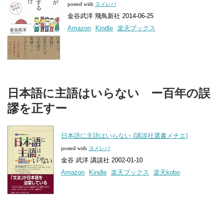
posted with
ヨメレバ
金谷武洋 飛鳥新社 2014-06-25
Amazon
Kindle
楽天ブックス
日本語に主語はいらない ー百年の誤
謬を正すー
日本語に主語はいらない (講談社選書メチエ)
posted with
ヨメレバ
金谷 武洋 講談社 2002-01-10
Amazon
Kindle
楽天ブックス
楽天kobo