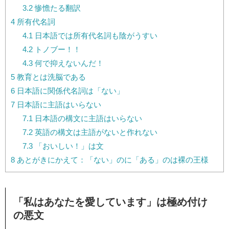
3.2
惨憺たる翻訳
4
所有代名詞
4.1
日本語では所有代名詞も陰がうすい
4.2
トノブー！！
4.3
何で抑えないんだ！
5
教育とは洗脳である
6
日本語に関係代名詞は「ない」
7
日本語に主語はいらない
7.1
日本語の構文に主語はいらない
7.2
英語の構文は主語がないと作れない
7.3
「おいしい！」は文
8
あとがきにかえて：「ない」のに「ある」のは裸の王様
「私はあなたを愛しています」は極め付け
の悪文