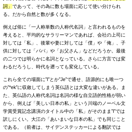
詞」
であって、その為に数も場面に応じて使い分けられ
る。だから自然と数が多くなる。
例えば俗に「一人称単数の人称代名詞」と言われるものを
考えると、平均的なサラリーマンであれば、会社の上司に
対しては「私」、後輩や妻に対しては「僕」や「俺」、子
供に対しては「パパ」や「お父さん」などだろうか。最後
の二つでは明らかに名詞となっている。さらに方言では変
わるだろうし、時代を遡っても変化している。
これら全ての場面に”I”とか”Je”で通せ、語源的にも唯一つ
の”*ek”に収斂してしまう英仏語とは大変な違いがある。ま
た、英仏語の人称代名詞は名詞の様な自立語的性格が弱い
から、例えば「美しい日本の私」という川端のノーベル文
学賞受賞記念講演のタイトル中の「私」がそのまま”I”では
訳しにくい。大江の「あいまいな日本の私」でも同じこと
である。（前者は、サイデンステッカーによる翻訳では