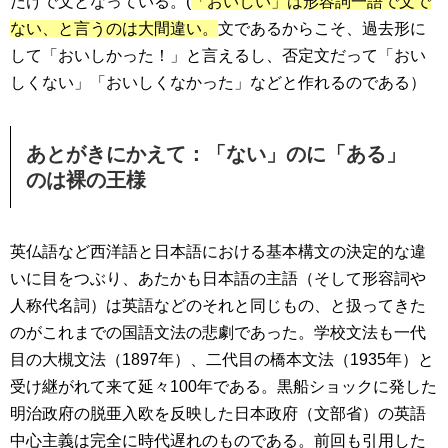
だけで文となっている。(
「おいしい」は形容詞一語で文で
ない、と言うのは大間違い。
文であるからこそ、過去形に
して「おいしかった！」と言えるし、否定文だって「おい
しくない」「おいしくなかった」などと作れるのである）
あとがきにかえて：「ない」のに「ある」
のは裸の王様
英仏語など西洋語と日本語における基本構文の決定的な違
いに目をつぶり、あたかも日本語の主語（そして形容詞や
人称代名詞）は英語などのそれと同じもの、と扱ってきた
のがこれまでの国語文法の悲劇であった。学校文法も一代
目の大槻文法（1897年）、二代目の橋本文法（1935年）と
受け継がれて来て延々100年である。黒船ショックに発した
明治政府の脱亜入欧を反映した日本政府（文部省）の英語
中心主義は完全に時代遅れのものである。前回も引用した