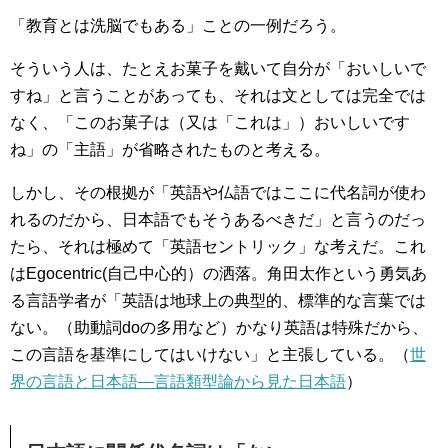
「教育とは洗脳でもある」ことの一例だろう。
そういう人は、たとえお菓子を戴いて自分が「おいしいで
すね」と言うことがあっても、それは文としては完全では
なく、「このお菓子は（又は「これは」）おいしいです
ね」の「主語」が省略されたものと考える。
しかし、その根拠が「英語や仏語ではここに代名詞が使わ
れるのだから、日本語でもそうあるべきだ」と言うのだっ
たら、それは極めて「英語セントリック」な考えだ。これ
はEgocentric(自己中心的）の洒落。角田太作という勇気あ
る言語学者が「英語は地球上の典型的、標準的な言葉では
ない。（助動詞doの多用など）かなり英語は特殊だから、
この言語を基準にしてはいけない」と主張している。（
世
界の言語と日本語―言語類型論から見た日本語
）