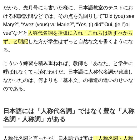
だから、先月号にも書いた様に、日本語教室のテストにお
ける和訳設問などでは、その点を先回りして”Did (you) see
Mary?”, “Avez-(vous) vu Marie?”, “Yes, (I) did””Oui, (je l’)ai
vue”などと
人称代名詞を括弧に入れ「これらは訳すべから
ず」と明記
した方が学生はずっと自然な文を書くようにな
る。
こういう練習を積み重ねれば、教師も「あなた」と学生に
呼ばれなくても済むわけだ。日本語に人称代名詞が発達し
なかったのは、何よりも「基本文」の構造の違いのせいな
のである。
日本語には「人称代名詞」ではなく豊な「人称
名詞・人称詞」がある
人称代名詞と言ったが、日本語では実は
「人称名詞・人称