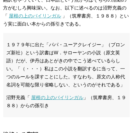
方がむしろ興味深い。なお、以下に述べるのは沼野充義の
「
屋根の上のバイリンガル
」（筑摩書房、１９８８）とい
う実に面白い本からの孫引きである。
１９７９年に出た「パパ・ユーアクレイジー」（ブロン
ズ新社）という訳書はW．サローヤンの小説（原文英
語）だが、伊丹はあとがきの中でこう述べているらし
い。「（・・・）私はこの小説を翻訳するに当って、一
つのルールを課すことにした。すなわち、原文の人称代
名詞を可能な限り省略しない、というのがそれである」
沼野充義「
屋根の上のバイリンガル
」（筑摩書房、１９
８８）からの孫引き