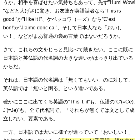
うか。相手を喜ばせたい気持ちもあって、先ず”Hum! Wow!
“などと大げさに驚き、お友達が英語話者なら”This is
good!”か”I like it !”、ケベッコワ（ーズ）なら”C’est
bon!”か”J’aime donc ca!”、そして日本人なら「おいし
い！」などがまあ普通の褒め言葉ではないだろうか。
さて、これらの文をじっと見比べて戴きたい。ここに既に
日本語と英仏語の代名詞の大きな違いがはっきり出ている
からだ。
それは、日本語の代名詞は「無くてもいい」のに対して、
英仏語では「無いと困る」という違いである。
確かにここに出てくる英語の”This, I, it”も、仏語の”C'(=Ce),
J'(=Je)”も、全て代名詞で、「それらが無くては文として成
立しない」要素である。
一方、日本語では大いに様子が違っていて「おいしい！」