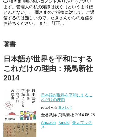
彊さま 興味深いコメントありがとうござい
ます。管理人の私の知識は浅く（というよりほ
とんどない）、 彊さまのご指摘に対して、ご返
信するのは難しいので、たきさんからの返信を
お待ちください。 また、訂正...
著書
日本語が世界を平和にする
これだけの理由：飛鳥新社
2014
日本語が世界を平和にするこ
れだけの理由
posted with
ヨメレバ
金谷武洋 飛鳥新社 2014-06-25
Amazon
Kindle
楽天ブック
ス