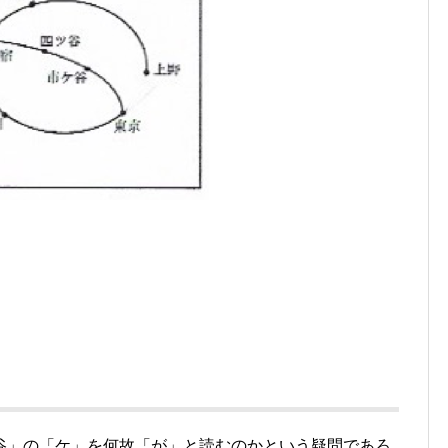
谷」の「ケ」を何故「が」と読むのかという疑問であろ