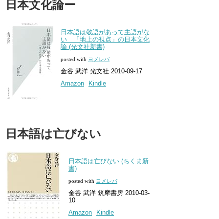
日本文化論ー
日本語は敬語があって主語がな
い 「地上の視点」の日本文化
論 (光文社新書)
posted with
ヨメレバ
金谷 武洋 光文社 2010-09-17
Amazon
Kindle
日本語は亡びない
日本語は亡びない (ちくま新
書)
posted with
ヨメレバ
金谷 武洋 筑摩書房 2010-03-
10
Amazon
Kindle