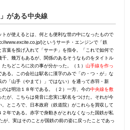
の」がある中央線
ットが使えるとは、何とも便利な世の中になったもので
www.excite.co.jp/)というサーチ・エンジンで「鉄
と言葉を投げ入れて「サーチ」を指令。「これで如何で
幾千、幾万もあるが、関係のあるそうなものをタイトル
、たちどころに次の事が分かった。（１）
山手線を作っ
である。この会社は駅名に漢字のみで「の・つ・が」な
浜の「山手（やまて）」ではない）を通って赤羽・新
たのは明治１８年である。（２）一方、今の
中央線を敷
ったが、こちらは発音に忠実に駅名をつけた。それが今
い。ところで、日本政府（鉄道院）がこれらを買収して
４２年である。赤字で身動きがとれなくなった国鉄が私
いたが、実はそのことが国鉄の前の姿に戻ったことであっ