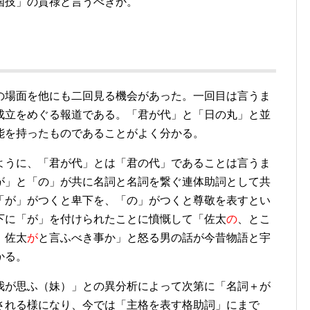
国技」の貫祿と言うべきか。
の場面を他にも二回見る機会があった。一回目は言うま
成立をめぐる報道である。「君が代」と「日の丸」と並
能を持ったものであることがよく分かる。
ように、「君が代」とは「君の代」であることは言うま
が」と「の」が共に名詞と名詞を繋ぐ連体助詞として共
「が」がつくと卑下を、「の」がつくと尊敬を表すとい
下に「が」を付けられたことに憤慨して「佐太
の
、とこ
、佐太
が
と言ふべき事か」と怒る男の話が今昔物語と宇
かる。
我が思ふ（妹）」との異分析によって次第に「名詞＋が
される様になり、今では「主格を表す格助詞」にまで