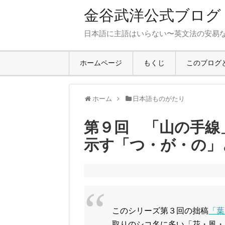
金谷武洋公式ブログ
日本語に主語はいらない〜英文法の安易
ホームページ
もくじ
このブログ
ホーム
日本語ものがたり
第９回 「山の手線
示す「つ・が・の」
このシリーズ第３回の拙稿
「葉
取りのシコ名に多い「花・風・