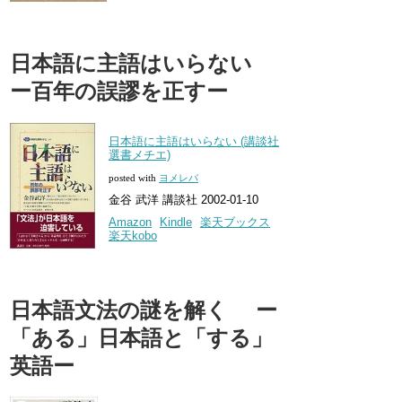
日本語に主語はいらない
ー百年の誤謬を正すー
日本語に主語はいらない (講談社
選書メチエ)
posted with
ヨメレバ
金谷 武洋 講談社 2002-01-10
Amazon
Kindle
楽天ブックス
楽天kobo
日本語文法の謎を解く ー
「ある」日本語と「する」
英語ー