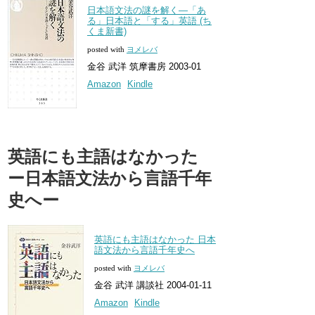
日本語文法の謎を解く―「あ
る」日本語と「する」英語 (ち
くま新書)
posted with
ヨメレバ
金谷 武洋 筑摩書房 2003-01
Amazon
Kindle
英語にも主語はなかった
ー日本語文法から言語千年
史へー
英語にも主語はなかった 日本
語文法から言語千年史へ
posted with
ヨメレバ
金谷 武洋 講談社 2004-01-11
Amazon
Kindle