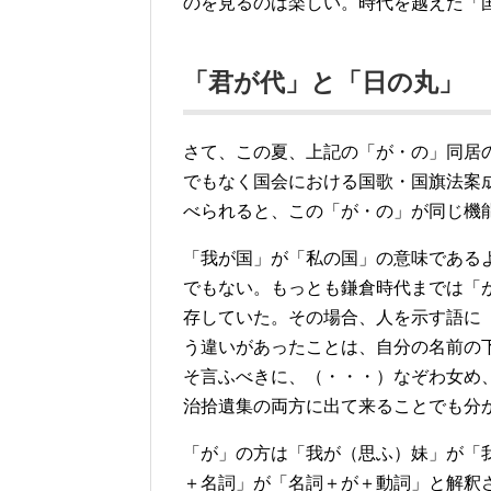
のを見るのは楽しい。時代を越えた「
「君が代」と「日の丸」
さて、この夏、上記の「が・の」同居
でもなく国会における国歌・国旗法案
べられると、この「が・の」が同じ機
「我が国」が「私の国」の意味である
でもない。もっとも鎌倉時代までは「
存していた。その場合、人を示す語に
う違いがあったことは、自分の名前の
そ言ふべきに、（・・・）なぞわ女め
治拾遺集の両方に出て来ることでも分
「が」の方は「我が（思ふ）妹」が「
＋名詞」が「名詞＋が＋動詞」と解釈