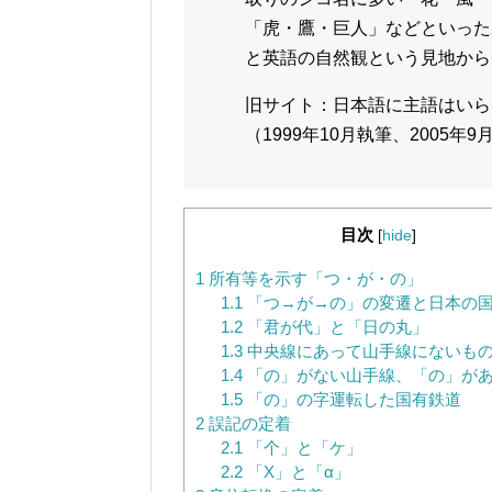
「虎・鷹・巨人」などといった
と英語の自然観という見地から
旧サイト：日本語に主語はいら
（1999年10月執筆、2005年
目次
[
hide
]
1
所有等を示す「つ・が・の」
1.1
「つ→が→の」の変遷と日本の
1.2
「君が代」と「日の丸」
1.3
中央線にあって山手線にないも
1.4
「の」がない山手線、「の」が
1.5
「の」の字運転した国有鉄道
2
誤記の定着
2.1
「个」と「ケ」
2.2
「X」と「α」