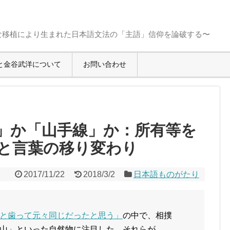
な移植により生まれた日本語文法の「主語」信仰を論破する〜
と金谷武洋について
お問い合わせ
」か「山手線」か：所有等を
と言葉の移り変わり
2017/11/22
2018/3/2
日本語ものがたり
と歯って元々同じだったと思う」
の中で、相撲
山」といった自然物に注目した。それらが