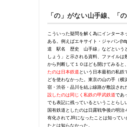
「の」がない山手線、「
こういった疑問を解く為にインターネ
ある。例えばエキサイト・ジャパン(http://
道 駅名 歴史 山手線」などという
しょう」と示される資料、ファイルは
から判断して１０ほども開けてみると
たのは日本鉄道
という日本最初の私鉄
どを使わなかった。東京の山の手（横
宿・渋谷・品川を結ぶ線路が敷設され
設したのは同じく私鉄の甲武鉄道
であ
でも表記に残っているということらし
国有鉄道としたのは日露戦争後の明治
有化されてJRになったことは知って
たとは知らなかった。