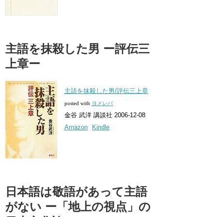
主語を抹殺した男 ー評伝三
上章ー
主語を抹殺した男/評伝三上章
posted with
ヨメレバ
金谷 武洋 講談社 2006-12-08
Amazon
Kindle
日本語は敬語があって主語
がない ー「地上の視点」の